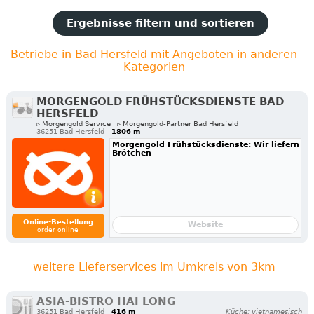
Ergebnisse filtern und sortieren
Betriebe in Bad Hersfeld mit Angeboten in anderen
Kategorien
MORGENGOLD FRÜHSTÜCKSDIENSTE BAD
HERSFELD
▹ Morgengold Service
▹ Morgengold-Partner Bad Hersfeld
36251 Bad Hersfeld
1806 m
Morgengold Frühstücksdienste: Wir liefern
Brötchen
Online-Bestellung
Website
order online
weitere Lieferservices im Umkreis von 3km
ASIA-BISTRO HAI LONG
36251 Bad Hersfeld
416 m
Küche: vietnamesisch