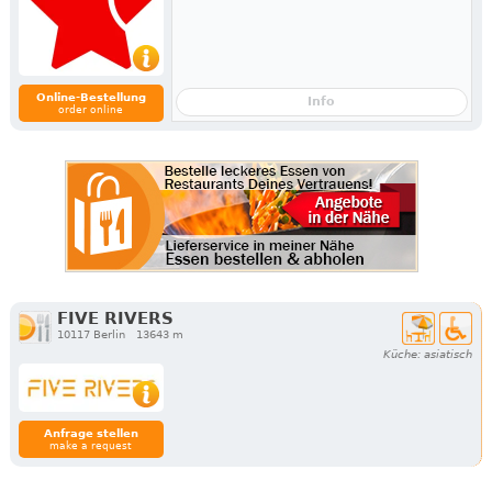
Online-Bestellung
Info
order online
FIVE RIVERS
10117 Berlin
13643 m
Küche: asiatisch
Anfrage stellen
make a request