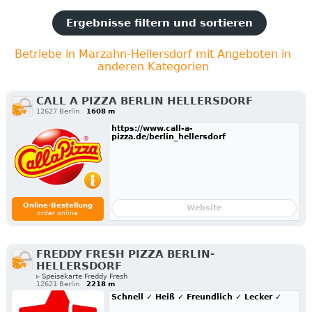
Ergebnisse filtern und sortieren
Betriebe in Marzahn-Hellersdorf mit Angeboten in
anderen Kategorien
CALL A PIZZA BERLIN HELLERSDORF
12627 Berlin
1608 m
https://www.call-a-
pizza.de/berlin_hellersdorf
Online-Bestellung
Website
order online
FREDDY FRESH PIZZA BERLIN-
HELLERSDORF
▹ Speisekarte Freddy Fresh
12621 Berlin
2218 m
Schnell ✓ Heiß ✓ Freundlich ✓ Lecker ✓