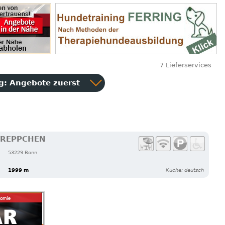
7 Lieferservices
ng:
Angebote zuerst
TREPPCHEN
53229 Bonn
1999 m
Küche: deutsch