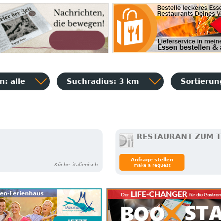
: alle
Suchradius: 3 km
Sortieru
RESTAURANT ZUM 
Anfrage stellen
Küche: italienisch
make a request