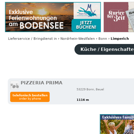
Lieferservice / Bringdienst
in
›
Nordrhein-Westfalen
›
Bonn
›
Limperich
Küche / Eigenschaften
PIZZERIA PRIMA
53229 Bonn, Beuel
telefonisch bestellen
order by phone
1116 m