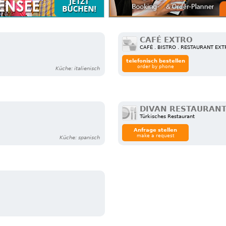
CAFÉ EXTRO
CAFÉ . BISTRO . RESTAURANT EX
telefonisch bestellen
order by phone
Küche: italienisch
DIVAN RESTAURAN
Türkisches Restaurant
Anfrage stellen
make a request
Küche: spanisch