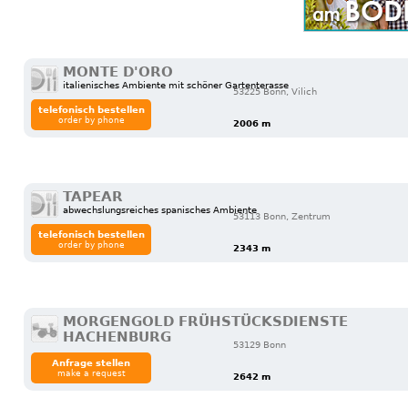
MONTE D'ORO
italienisches Ambiente mit schöner Gartenterasse
53225 Bonn, Vilich
telefonisch bestellen
order by phone
2006 m
TAPEAR
abwechslungsreiches spanisches Ambiente
53113 Bonn, Zentrum
telefonisch bestellen
order by phone
2343 m
MORGENGOLD FRÜHSTÜCKSDIENSTE
HACHENBURG
53129 Bonn
Anfrage stellen
make a request
2642 m