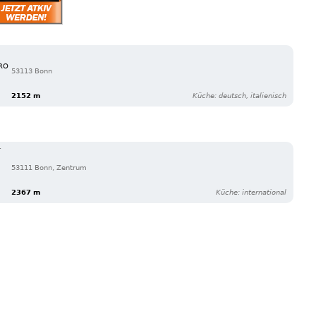
TRO
53113 Bonn
2152 m
Küche: deutsch, italienisch
T
53111 Bonn, Zentrum
2367 m
Küche: international