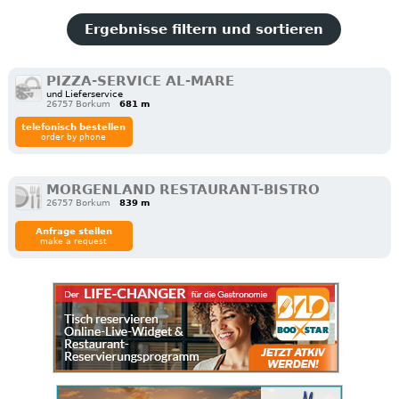
Ergebnisse filtern und sortieren
PIZZA-SERVICE AL-MARE
und Lieferservice
26757 Borkum
681 m
telefonisch bestellen
order by phone
MORGENLAND RESTAURANT-BISTRO
26757 Borkum
839 m
Anfrage stellen
make a request