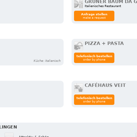
GRÜNER BAUM DA G
Italienisches Restaurant
Anfrage stellen
make a request
PIZZA + PASTA
telefonisch bestellen
order by phone
Küche: italienisch
CAFÉHAUS VEIT
telefonisch bestellen
order by phone
TLINGEN