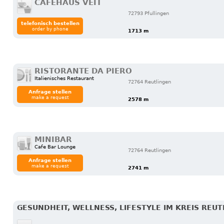
CAFÉHAUS VEIT
72793 Pfullingen
telefonisch bestellen
order by phone
1713 m
RISTORANTE DA PIERO
Italienisches Restaurant
72764 Reutlingen
Anfrage stellen
make a request
2578 m
MINIBAR
Cafe Bar Lounge
72764 Reutlingen
Anfrage stellen
make a request
2741 m
GESUNDHEIT, WELLNESS, LIFESTYLE IM KREIS REU