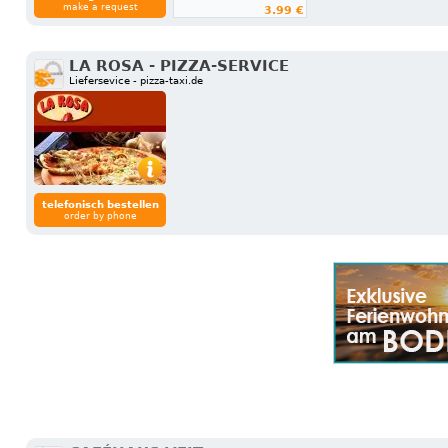
make a request
3.99 €
LA ROSA - PIZZA-SERVICE
Liefersevice - pizza-taxi.de
telefonisch bestellen
order by phone