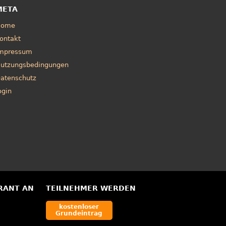
META
Home
ontakt
mpressum
utzungsbedingungen
atenschutz
ogin
RANT AN
TEILNEHMER WERDEN
kostenloser
Grundeintrag