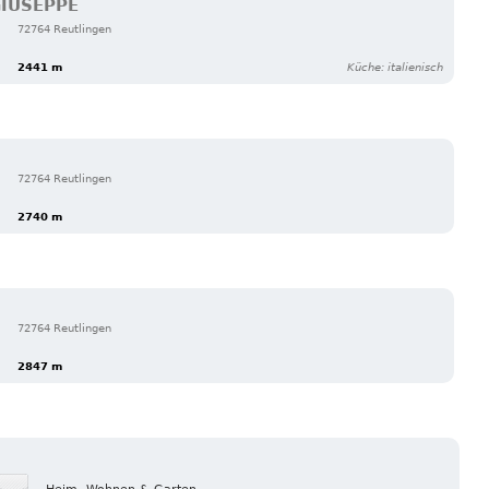
IUSEPPE
72764 Reutlingen
2441 m
Küche: italienisch
72764 Reutlingen
2740 m
72764 Reutlingen
2847 m