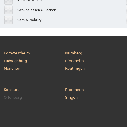
Attraktiv & Schön
Gesund essen & kochen
Cars & Mobility
Kornwestheim
Nürnberg
Ludwigsburg
Pforzheim
München
Reutlingen
Konstanz
Pforzheim
Offenburg
Singen