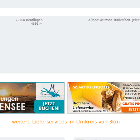
72760 Reutlingen
Küche: deutsch, italienisch, griec
4391 m
weitere Lieferservices im Umkreis von 3km