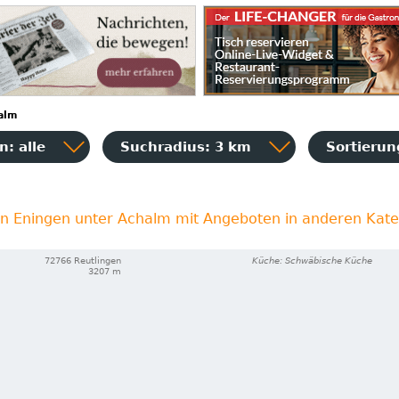
alm
: alle
Suchradius: 3 km
Sortieru
in Eningen unter Achalm mit Angeboten in anderen Kate
72766 Reutlingen
Küche: Schwäbische Küche
3207 m