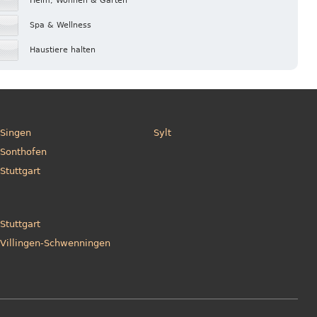
Heim, Wohnen & Garten
Spa & Wellness
Haustiere halten
Singen
Sylt
Sonthofen
Stuttgart
Stuttgart
Villingen-Schwenningen