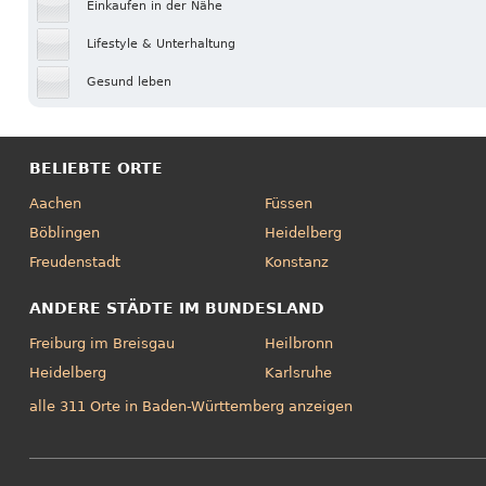
Einkaufen in der Nähe
Lifestyle & Unterhaltung
Gesund leben
BELIEBTE ORTE
Aachen
Füssen
Böblingen
Heidelberg
Freudenstadt
Konstanz
ANDERE STÄDTE IM BUNDESLAND
Freiburg im Breisgau
Heilbronn
Heidelberg
Karlsruhe
alle 311 Orte in Baden-Württemberg anzeigen