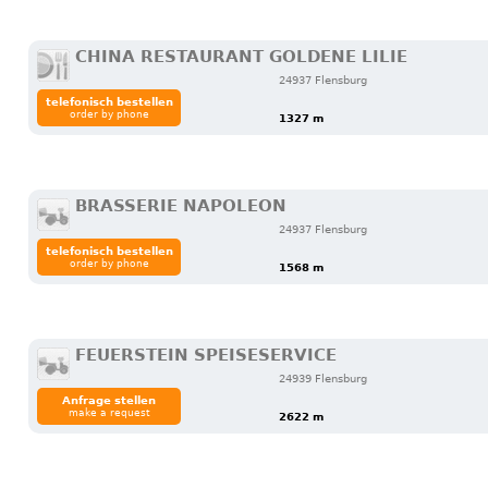
CHINA RESTAURANT GOLDENE LILIE
24937 Flensburg
telefonisch bestellen
order by phone
1327 m
BRASSERIE NAPOLEON
24937 Flensburg
telefonisch bestellen
order by phone
1568 m
FEUERSTEIN SPEISESERVICE
24939 Flensburg
Anfrage stellen
make a request
2622 m