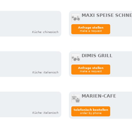
MAXI SPEISE SCHN
Anfrage stellen
make a request
Küche: chinesisch
DIMIS GRILL
Anfrage stellen
make a request
Küche: italienisch
MARIEN-CAFE
telefonisch bestellen
Küche: italienisch
order by phone