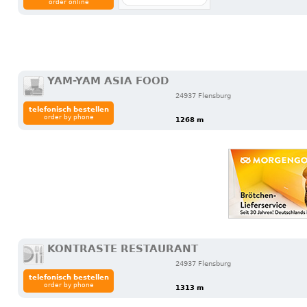
order online
YAM-YAM ASIA FOOD
24937 Flensburg
telefonisch bestellen
order by phone
1268 m
KONTRASTE RESTAURANT
24937 Flensburg
telefonisch bestellen
order by phone
1313 m