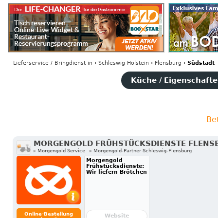
Lieferservice / Bringdienst
in
›
Schleswig-Holstein
›
Flensburg
›
Südstadt
Küche / Eigenschaften
Be
MORGENGOLD FRÜHSTÜCKSDIENSTE FLENS
▹ Morgengold Service
▹ Morgengold-Partner Schleswig-Flensburg
Morgengold
Frühstücksdienste:
Wir liefern Brötchen
Online-Bestellung
Website