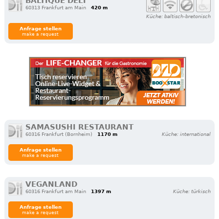
BALTIQUE DELI
60313 Frankfurt am Main
420 m
Küche: baltisch-bretonisch
Anfrage stellen
make a request
SAMASUSHI RESTAURANT
60316 Frankfurt (Bornheim)
1170 m
Küche: international
Anfrage stellen
make a request
VEGANLAND
60316 Frankfurt am Main
1397 m
Küche: türkisch
Anfrage stellen
make a request