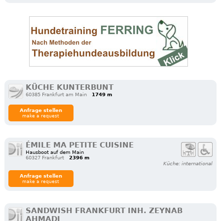
KÜCHE KUNTERBUNT
60385 Frankfurt am Main
1749 m
Anfrage stellen
make a request
ÉMILE MA PETITE CUISINE
Hausboot auf dem Main
60327 Frankfurt
2396 m
Küche: international
Anfrage stellen
make a request
SANDWISH FRANKFURT INH. ZEYNAB
AHMADI