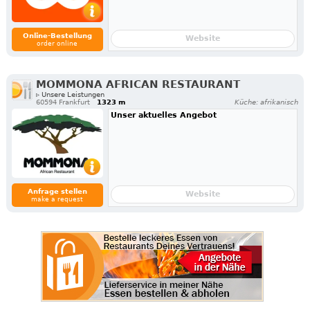
Online-Bestellung
Website
order online
MOMMONA AFRICAN RESTAURANT
▹ Unsere Leistungen
60594 Frankfurt
1323 m
Küche: afrikanisch
Unser aktuelles Angebot
Anfrage stellen
Website
make a request