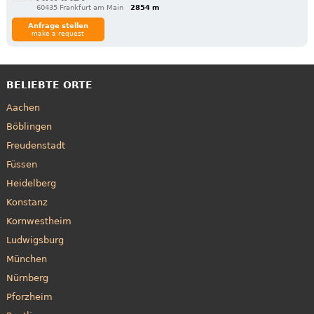
60435 Frankfurt am Main
2854 m
Anfrage stellen
make a request
BELIEBTE ORTE
Aachen
Böblingen
Freudenstadt
Füssen
Heidelberg
Konstanz
Kornwestheim
Ludwigsburg
München
Nürnberg
Pforzheim