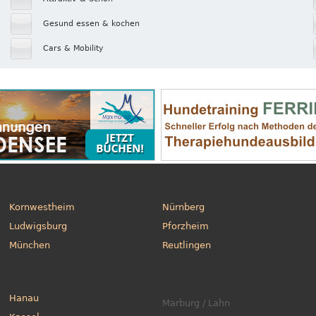
Gesund essen & kochen
Cars & Mobility
Kornwestheim
Nürnberg
Ludwigsburg
Pforzheim
München
Reutlingen
Hanau
Marburg / Lahn