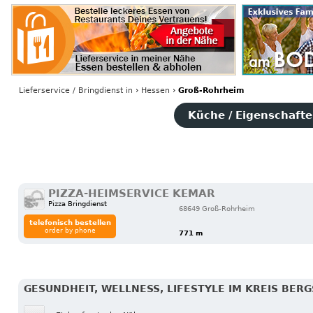
Lieferservice / Bringdienst
in
›
Hessen
›
Groß-Rohrheim
Küche / Eigenschaften
PIZZA-HEIMSERVICE KEMAR
Pizza Bringdienst
68649 Groß-Rohrheim
telefonisch bestellen
order by phone
771 m
GESUNDHEIT, WELLNESS, LIFESTYLE IM KREIS BERG