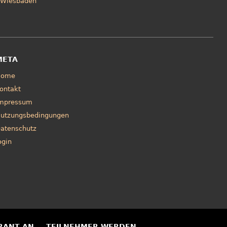
Wiesbaden
META
Home
ontakt
mpressum
utzungsbedingungen
atenschutz
ogin
RANT AN
TEILNEHMER WERDEN