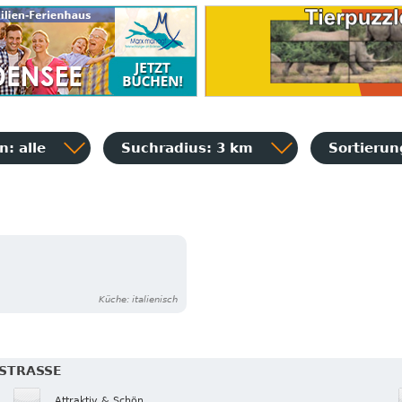
: alle
Suchradius: 3 km
Sortieru
Küche: italienisch
STRASSE
Attraktiv & Schön