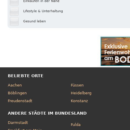
Einkaufen in der Nähe
Lifestyle & Unterhaltung
Gesund leben
BELIEBTE ORTE
Aachen
Füssen
Böblingen
Heidelberg
Freudenstadt
Konstanz
ANDERE STÄDTE IM BUNDESLAND
Darmstadt
Fulda