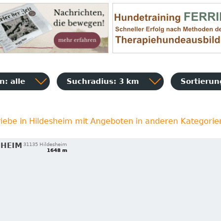
: alle
Suchradius: 3 km
Sortieru
riebe in Hildesheim mit Angeboten in anderen Kategorie
SHEIM
31135 Hildesheim
1648 m