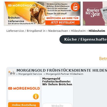
Lieferservice / Bringdienst
in
›
Niedersachsen
›
Hildesheim
›
Hildesheim
Küche / Eigenschaften
Bet
MORGENGOLD FRÜHSTÜCKSDIENSTE HILDE
▹ Morgengold Service
▹ Morgengold-Partner Hildesheim
Morgengold
Frühstücksdienste:
Wir liefern Brötchen
Online-Bestellung
Website