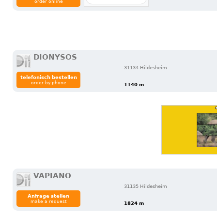
order online
DIONYSOS
31134 Hildesheim
telefonisch bestellen
order by phone
1140 m
VAPIANO
31135 Hildesheim
Anfrage stellen
make a request
1824 m