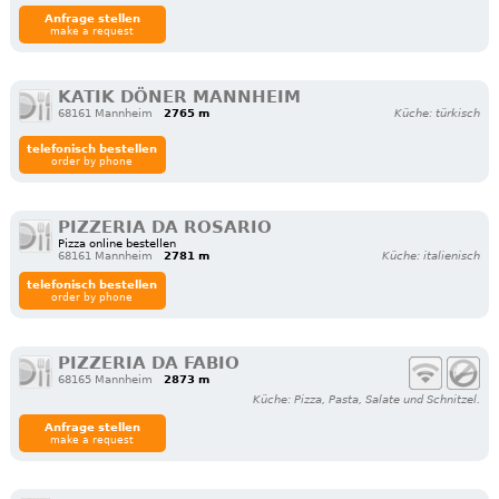
Anfrage stellen
make a request
KATIK DÖNER MANNHEIM
68161 Mannheim
2765 m
Küche: türkisch
telefonisch bestellen
order by phone
PIZZERIA DA ROSARIO
Pizza online bestellen
68161 Mannheim
2781 m
Küche: italienisch
telefonisch bestellen
order by phone
PIZZERIA DA FABIO
68165 Mannheim
2873 m
Küche: Pizza, Pasta, Salate und Schnitzel.
Anfrage stellen
make a request