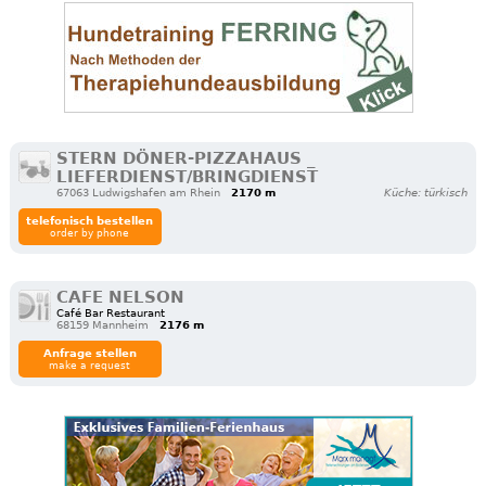
STERN DÖNER-PIZZAHAUS _
LIEFERDIENST/BRINGDIENST
67063 Ludwigshafen am Rhein
2170 m
Küche: türkisch
telefonisch bestellen
order by phone
CAFE NELSON
Café Bar Restaurant
68159 Mannheim
2176 m
Anfrage stellen
make a request