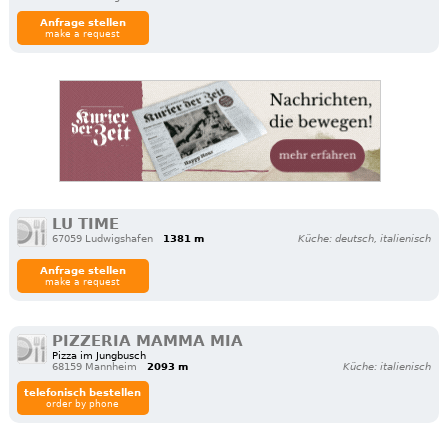
Anfrage stellen
make a request
LU TIME
67059 Ludwigshafen
1381 m
Küche: deutsch, italienisch
Anfrage stellen
make a request
PIZZERIA MAMMA MIA
Pizza im Jungbusch
68159 Mannheim
2093 m
Küche: italienisch
telefonisch bestellen
order by phone