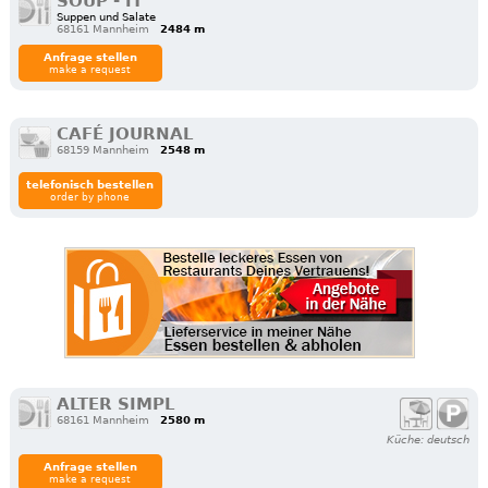
SOUP - IT
Suppen und Salate
68161 Mannheim
2484 m
Anfrage stellen
make a request
CAFÉ JOURNAL
68159 Mannheim
2548 m
telefonisch bestellen
order by phone
ALTER SIMPL
68161 Mannheim
2580 m
Küche: deutsch
Anfrage stellen
make a request