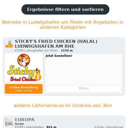
Ergebnisse filtern und sortieren
Betriebe in Ludwigshafen am Rhein mit Angeboten in
anderen Kategorien
STICKY'S FRIED CHICKEN (HALAL)
LUDWIGSHAFEN AM RHE
67059 Ludwigshafen am Rhein
1152 m
Jetzt bestellen!
Online-Bestellung
Menu
order online
weitere Lieferservices im Umkreis von 3km
EUROPA
GmbH
67059 Ludwigshafen
841 m
Küche: international