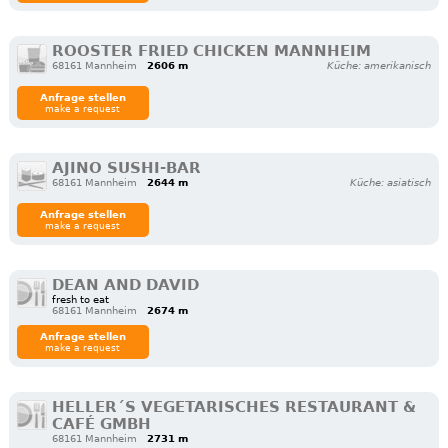
ROOSTER FRIED CHICKEN MANNHEIM
68161 Mannheim
2606 m
Küche: amerikanisch
Anfrage stellen
make a request
AJINO SUSHI-BAR
68161 Mannheim
2644 m
Küche: asiatisch
Anfrage stellen
make a request
DEAN AND DAVID
fresh to eat
68161 Mannheim
2674 m
Anfrage stellen
make a request
HELLER´S VEGETARISCHES RESTAURANT &
CAFÉ GMBH
68161 Mannheim
2731 m