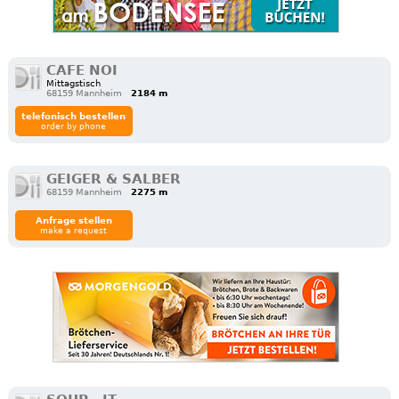
CAFE NOI
Mittagstisch
68159 Mannheim
2184 m
telefonisch bestellen
order by phone
GEIGER & SALBER
68159 Mannheim
2275 m
Anfrage stellen
make a request