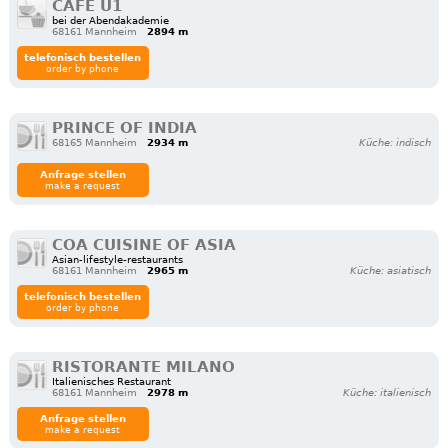
CAFE U1
bei der Abendakademie
68161 Mannheim
2894 m
telefonisch bestellen
order by phone
PRINCE OF INDIA
68165 Mannheim
2934 m
Küche: indisch
Anfrage stellen
make a request
COA CUISINE OF ASIA
Asian-lifestyle-restaurants
68161 Mannheim
2965 m
Küche: asiatisch
telefonisch bestellen
order by phone
RISTORANTE MILANO
Italienisches Restaurant
68161 Mannheim
2978 m
Küche: italienisch
Anfrage stellen
make a request