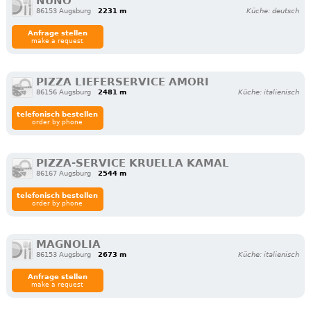
NUNO
86153 Augsburg
2231 m
Küche: deutsch
Anfrage stellen
make a request
PIZZA LIEFERSERVICE AMORI
86156 Augsburg
2481 m
Küche: italienisch
telefonisch bestellen
order by phone
PIZZA-SERVICE KRUELLA KAMAL
86167 Augsburg
2544 m
telefonisch bestellen
order by phone
MAGNOLIA
86153 Augsburg
2673 m
Küche: italienisch
Anfrage stellen
make a request