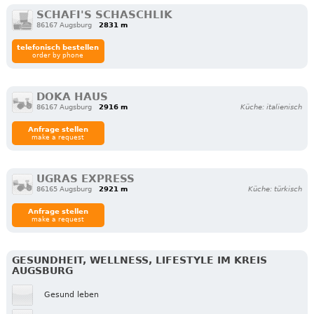
SCHAFI'S SCHASCHLIK
86167 Augsburg
2831 m
telefonisch bestellen
order by phone
DOKA HAUS
86167 Augsburg
2916 m
Küche: italienisch
Anfrage stellen
make a request
UGRAS EXPRESS
86165 Augsburg
2921 m
Küche: türkisch
Anfrage stellen
make a request
GESUNDHEIT, WELLNESS, LIFESTYLE IM KREIS
AUGSBURG
Gesund leben