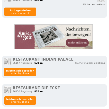
Küche: europäisch
Anfrage stellen
make a request
RESTAURANT INDIAN PALACE
86157 Augsburg
621 m
Küche: indisch, asiatisch
telefonisch bestellen
order by phone
RESTAURANT DIE ECKE
86150 Augsburg
828 m
telefonisch bestellen
order by phone