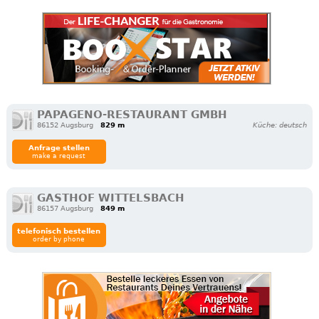
PAPAGENO-RESTAURANT GMBH
86152 Augsburg
829 m
Küche: deutsch
Anfrage stellen
make a request
GASTHOF WITTELSBACH
86157 Augsburg
849 m
telefonisch bestellen
order by phone