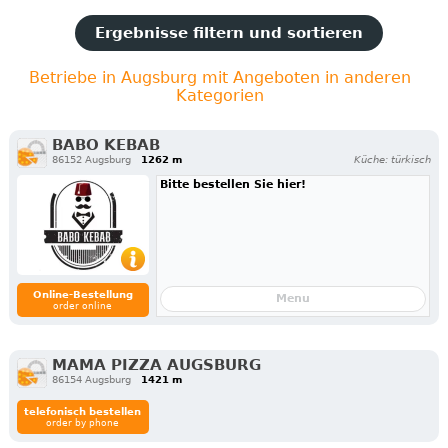
Ergebnisse filtern und sortieren
Betriebe in Augsburg mit Angeboten in anderen
Kategorien
BABO KEBAB
86152 Augsburg
1262 m
Küche: türkisch
Bitte bestellen Sie hier!
Online-Bestellung
Menu
order online
MAMA PIZZA AUGSBURG
86154 Augsburg
1421 m
telefonisch bestellen
order by phone