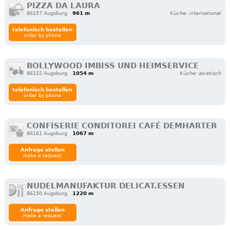
PIZZA DA LAURA
86157 Augsburg
961 m
Küche: international
telefonisch bestellen
order by phone
BOLLYWOOD IMBISS UND HEIMSERVICE
86152 Augsburg
1054 m
Küche: asiatisch
telefonisch bestellen
order by phone
CONFISERIE CONDITOREI CAFÉ DEMHARTER
86161 Augsburg
1067 m
Anfrage stellen
make a request
NUDELMANUFAKTUR DELICAT.ESSEN
86150 Augsburg
1220 m
Anfrage stellen
make a request