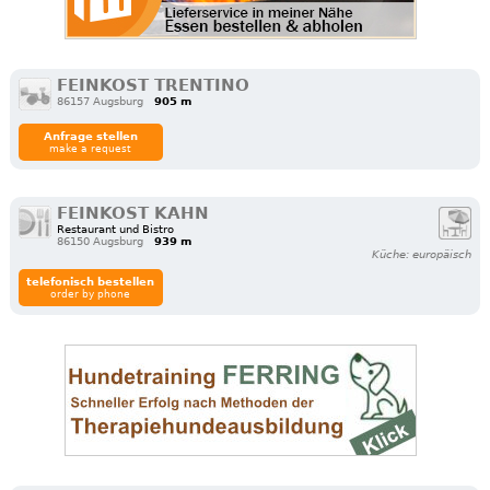
FEINKOST TRENTINO
86157 Augsburg
905 m
Anfrage stellen
make a request
FEINKOST KAHN
Restaurant und Bistro
86150 Augsburg
939 m
Küche: europäisch
telefonisch bestellen
order by phone