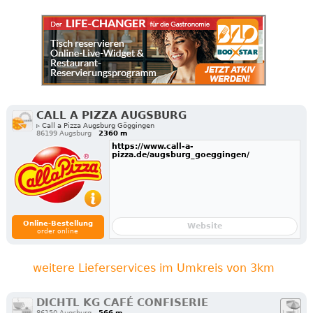
CALL A PIZZA AUGSBURG
▹ Call a Pizza Augsburg Göggingen
86199 Augsburg
2360 m
https://www.call-a-
pizza.de/augsburg_goeggingen/
Online-Bestellung
Website
order online
weitere Lieferservices im Umkreis von 3km
DICHTL KG CAFÉ CONFISERIE
86150 Augsburg
566 m