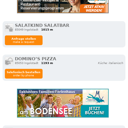
SALATKIND SALATBAR
85049 Ingolstadt
1015 m
Anfrage stellen
make a request
DOMINO’S PIZZA
85053 Ingolstadt
1193 m
Küche: italienisch
telefonisch bestellen
order by phone