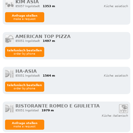
KIM ASIA
85057 Ingolstadt
1353 m
Küche: asiatisch
Anfrage stellen
make a request
AMERICAN TOP PIZZA
85051 Ingolstadt
1497 m
telefonisch bestellen
order by phone
HA-ASIA
85051 Ingolstadt
1564 m
Küche: asiatisch
telefonisch bestellen
order by phone
RISTORANTE ROMEO E GIULIETTA
85051 Ingolstad
1979 m
Küche: italienisch
Anfrage stellen
make a request