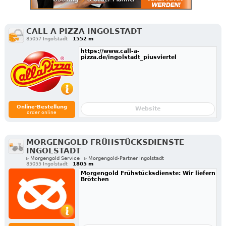
CALL A PIZZA INGOLSTADT
85057 Ingolstadt
1552 m
https://www.call-a-
pizza.de/ingolstadt_piusviertel
Online-Bestellung
Website
order online
MORGENGOLD FRÜHSTÜCKSDIENSTE
INGOLSTADT
▹ Morgengold Service
▹ Morgengold-Partner Ingolstadt
85055 Ingolstadt
1805 m
Morgengold Frühstücksdienste: Wir liefern
Brötchen