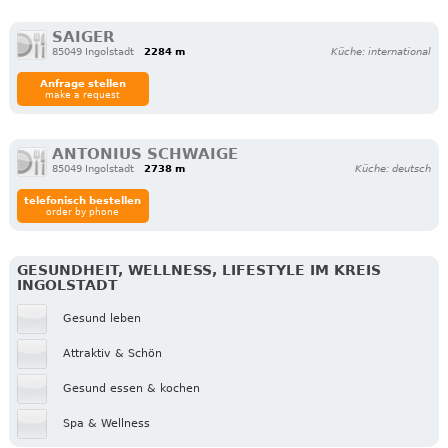
SAIGER
85049 Ingolstadt
2284 m
Küche: international
Anfrage stellen
make a request
ANTONIUS SCHWAIGE
85049 Ingolstadt
2738 m
Küche: deutsch
telefonisch bestellen
order by phone
GESUNDHEIT, WELLNESS, LIFESTYLE IM KREIS
INGOLSTADT
Gesund leben
Attraktiv & Schön
Gesund essen & kochen
Spa & Wellness