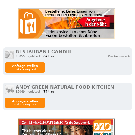
RESTAURANT GANDHI
85055 Ingolstadt
621 m
Küche: indisch
Anfrage stellen
make a request
ANDY GREEN NATURAL FOOD KITCHEN
85049 Ingolstadt
744 m
Anfrage stellen
make a request