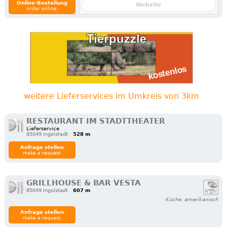
Online-Bestellung
Website
order online
weitere Lieferservices im Umkreis von 3km
RESTAURANT IM STADTTHEATER
Lieferservice
85049 Ingolstadt
528 m
Anfrage stellen
make a request
GRILLHOUSE & BAR VESTA
85049 Ingolstadt
607 m
Küche: amerikanisch
Anfrage stellen
make a request