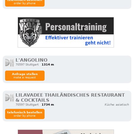
order by phone
L'ANGOLINO
70597 Stuttgart
1314 m
Anfrage stellen
make a request
LILAVADEE THAILÄNDISCHES RESTAURANT
& COCKTAILS
70597 Stuttgart
1734 m
Küche: asiatisch
telefonisch bestellen
order by phone