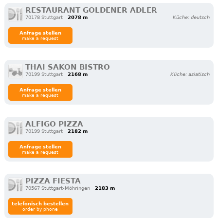
RESTAURANT GOLDENER ADLER
70178 Stuttgart
2078 m
Küche: deutsch
Anfrage stellen
make a request
THAI SAKON BISTRO
70199 Stuttgart
2168 m
Küche: asiatisch
Anfrage stellen
make a request
ALFIGO PIZZA
70199 Stuttgart
2182 m
Anfrage stellen
make a request
PIZZA FIESTA
70567 Stuttgart-Möhringen
2183 m
telefonisch bestellen
order by phone