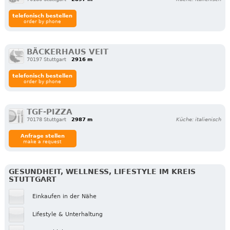
telefonisch bestellen
order by phone
BÄCKERHAUS VEIT
70197 Stuttgart
2916 m
telefonisch bestellen
order by phone
TGF-PIZZA
70178 Stuttgart
2987 m
Küche: italienisch
Anfrage stellen
make a request
GESUNDHEIT, WELLNESS, LIFESTYLE IM KREIS
STUTTGART
Einkaufen in der Nähe
Lifestyle & Unterhaltung