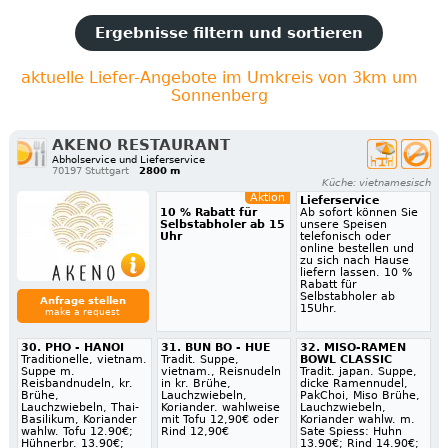
Ergebnisse filtern und sortieren
aktuelle Liefer-Angebote im Umkreis von 3km um
Sonnenberg
AKENO RESTAURANT
Abholservice und Lieferservice
70197 Stuttgart
2800 m
Küche: vietnamesisch
Aktion
Lieferservice
10 % Rabatt für
Ab sofort können Sie
Selbstabholer ab 15
unsere Speisen
Uhr
telefonisch oder
online bestellen und
zu sich nach Hause
liefern lassen. 10 %
Rabatt für
Selbstabholer ab
Anfrage stellen
15Uhr.
make a request
30. PHO - HANOI
31. BUN BO - HUE
32. MISO-RAMEN
Traditionelle, vietnam.
Tradit. Suppe,
BOWL CLASSIC
Suppe m.
vietnam., Reisnudeln
Tradit. japan. Suppe,
Reisbandnudeln, kr.
in kr. Brühe,
dicke Ramennudel,
Brühe,
Lauchzwiebeln,
PakChoi, Miso Brühe,
Lauchzwiebeln, Thai-
Koriander. wahlweise
Lauchzwiebeln,
Basilikum, Koriander
mit Tofu 12,90€ oder
Koriander wahlw. m.
wahlw. Tofu 12.90€;
Rind 12,90€
Sate Spiess: Huhn
Hühnerbr. 13.90€;
13.90€; Rind 14.90€;