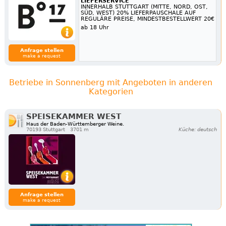
LIEFERSERVICE
INNERHALB STUTTGART (MITTE, NORD, OST,
SÜD, WEST) 20% LIEFERPAUSCHALE AUF
REGULÄRE PREISE, MINDESTBESTELLWERT 20€
ab 18 Uhr
Anfrage stellen
make a request
Betriebe in Sonnenberg mit Angeboten in anderen
Kategorien
SPEISEKAMMER WEST
Haus der Baden-Württemberger Weine.
70193 Stuttgart
3701 m
Küche: deutsch
Anfrage stellen
make a request