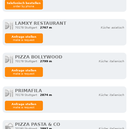
telefonisch bestellen
order by phone
LAMXY RESTAURANT
70178 Stuttgart
2767 m
Küche: asiatisch
Anfrage stellen
make a request
PIZZA BOLLYWOOD
70178 Stuttgart
2799 m
Küche: italienisch
Anfrage stellen
make a request
PRIMAFILA
70178 Stuttgart
2874 m
Küche: italienisch
Anfrage stellen
make a request
PIZZA PASTA & CO
70180 Stuttgart
2897 m
Küche: italienisch