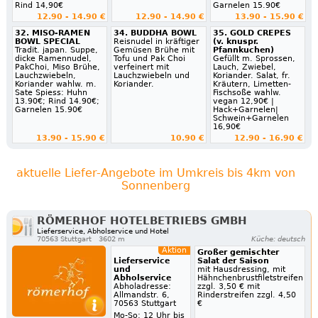
Rind 14,90€
Garnelen 15.90€
12.90 - 14.90 €
12.90 - 14.90 €
13.90 - 15.90 €
32. MISO-RAMEN
34. BUDDHA BOWL
35. GOLD CREPES
BOWL SPECIAL
Reisnudel in kräftiger
(v. knuspr.
Tradit. japan. Suppe,
Gemüsen Brühe mit
Pfannkuchen)
dicke Ramennudel,
Tofu und Pak Choi
Gefüllt m. Sprossen,
PakChoi, Miso Brühe,
verfeinert mit
Lauch, Zwiebel,
Lauchzwiebeln,
Lauchzwiebeln und
Koriander. Salat, fr.
Koriander wahlw. m.
Koriander.
Kräutern, Limetten-
Sate Spiess: Huhn
Fischsoße wahlw.
13.90€; Rind 14.90€;
vegan 12,90€ |
Garnelen 15.90€
Hack+Garnelen|
Schwein+Garnelen
16,90€
13.90 - 15.90 €
10.90 €
12.90 - 16.90 €
aktuelle Liefer-Angebote im Umkreis bis 4km von
Sonnenberg
RÖMERHOF HOTELBETRIEBS GMBH
Lieferservice, Abholservice und Hotel
70563 Stuttgart
3602 m
Küche: deutsch
Aktion
Großer gemischter
Lieferservice
Salat der Saison
und
mit Hausdressing, mit
Abholservice
Hähnchenbrustfiletstreifen
Abholadresse:
zzgl. 3,50 € mit
Allmandstr. 6,
Rinderstreifen zzgl. 4,50
70563 Stuttgart
€
Mo-So: 12 Uhr bis