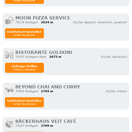
order by phone
MOON PIZZA SERVICE
70178 Stuttgart
2634 m
Küche: deutsch, italienisch, asiatisch
telefonisch bestellen
order by phone
RISTORANTE GOLDONI
70197 Stuttgart-West
2675 m
Küche: italienisch
Anfrage stellen
make a request
BEYOND CHAI AND CURRY
70563 Stuttgart
2704 m
Küche: indisch
telefonisch bestellen
order by phone
BÄCKERHAUS VEIT CAFÉ
70197 Stuttgart
2709 m