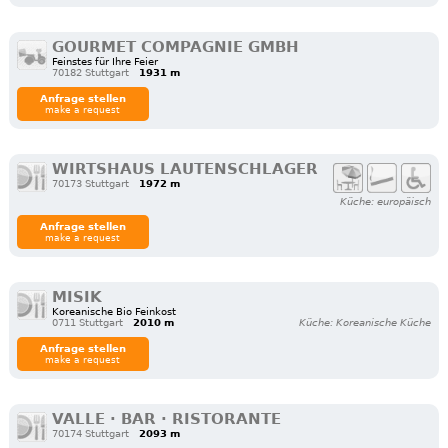
GOURMET COMPAGNIE GMBH
Feinstes für Ihre Feier
70182 Stuttgart
1931 m
Anfrage stellen
make a request
WIRTSHAUS LAUTENSCHLAGER
70173 Stuttgart
1972 m
Küche: europäisch
Anfrage stellen
make a request
MISIK
Koreanische Bio Feinkost
0711 Stuttgart
2010 m
Küche: Koreanische Küche
Anfrage stellen
make a request
VALLE · BAR · RISTORANTE
70174 Stuttgart
2093 m