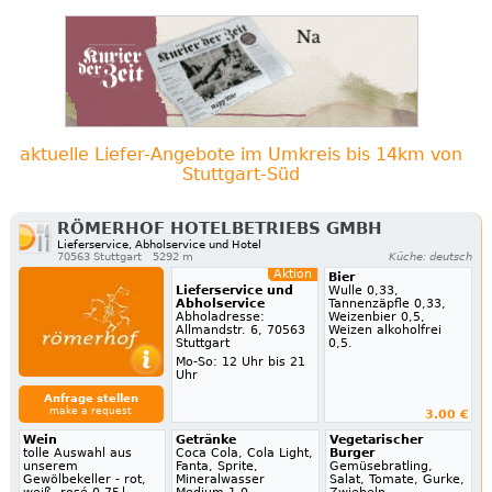
aktuelle Liefer-Angebote im Umkreis bis 14km von
Stuttgart-Süd
RÖMERHOF HOTELBETRIEBS GMBH
Lieferservice, Abholservice und Hotel
70563 Stuttgart
5292 m
Küche: deutsch
Aktion
Bier
Lieferservice und
Wulle 0,33,
Abholservice
Tannenzäpfle 0,33,
Abholadresse:
Weizenbier 0,5,
Allmandstr. 6, 70563
Weizen alkoholfrei
Stuttgart
0,5.
Mo-So: 12 Uhr bis 21
Uhr
Anfrage stellen
make a request
3.00 €
Wein
Getränke
Vegetarischer
tolle Auswahl aus
Coca Cola, Cola Light,
Burger
unserem
Fanta, Sprite,
Gemüsebratling,
Gewölbekeller - rot,
Mineralwasser
Salat, Tomate, Gurke,