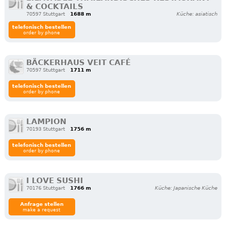
& COCKTAILS
70597 Stuttgart
1688 m
Küche: asiatisch
telefonisch bestellen
order by phone
BÄCKERHAUS VEIT CAFÉ
70597 Stuttgart
1711 m
telefonisch bestellen
order by phone
LAMPION
70193 Stuttgart
1756 m
telefonisch bestellen
order by phone
I LOVE SUSHI
70176 Stuttgart
1766 m
Küche: Japanische Küche
Anfrage stellen
make a request