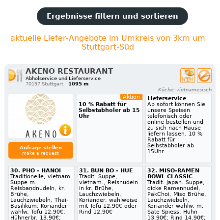
Ergebnisse filtern und sortieren
aktuelle Liefer-Angebote im Umkreis von 3km um
Stuttgart-Süd
AKENO RESTAURANT
Abholservice und Lieferservice
70197 Stuttgart
1095 m
Küche: vietnamesisch
Aktion
Lieferservice
10 % Rabatt für
Ab sofort können Sie
Selbstabholer ab 15
unsere Speisen
Uhr
telefonisch oder
online bestellen und
zu sich nach Hause
liefern lassen. 10 %
Rabatt für
Selbstabholer ab
Anfrage stellen
15Uhr.
make a request
30. PHO - HANOI
31. BUN BO - HUE
32. MISO-RAMEN
Traditionelle, vietnam.
Tradit. Suppe,
BOWL CLASSIC
Suppe m.
vietnam., Reisnudeln
Tradit. japan. Suppe,
Reisbandnudeln, kr.
in kr. Brühe,
dicke Ramennudel,
Brühe,
Lauchzwiebeln,
PakChoi, Miso Brühe,
Lauchzwiebeln, Thai-
Koriander. wahlweise
Lauchzwiebeln,
Basilikum, Koriander
mit Tofu 12,90€ oder
Koriander wahlw. m.
wahlw. Tofu 12.90€;
Rind 12,90€
Sate Spiess: Huhn
Hühnerbr. 13.90€;
13.90€; Rind 14.90€;