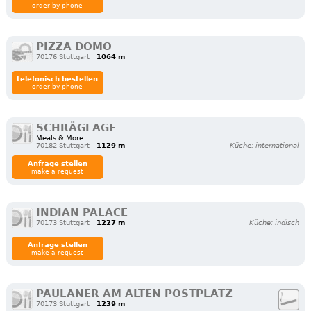
order by phone
PIZZA DOMO
70176 Stuttgart
1064 m
telefonisch bestellen
order by phone
SCHRÄGLAGE
Meals & More
70182 Stuttgart
1129 m
Küche: international
Anfrage stellen
make a request
INDIAN PALACE
70173 Stuttgart
1227 m
Küche: indisch
Anfrage stellen
make a request
PAULANER AM ALTEN POSTPLATZ
70173 Stuttgart
1239 m