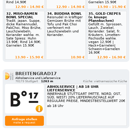
Rind 14,90€
Garnelen 15.90€
12.90 - 14.90 €
12.90 - 14.90 €
13.90 - 15.90 €
32. MISO-RAMEN
34. BUDDHA BOWL
35. GOLD CREPES
BOWL SPECIAL
Reisnudel in kräftiger
(v. knuspr.
Tradit. japan. Suppe,
Gemüsen Brühe mit
Pfannkuchen)
dicke Ramennudel,
Tofu und Pak Choi
Gefüllt m. Sprossen,
PakChoi, Miso Brühe,
verfeinert mit
Lauch, Zwiebel,
Lauchzwiebeln,
Lauchzwiebeln und
Koriander. Salat, fr.
Koriander wahlw. m.
Koriander.
Kräutern, Limetten-
Sate Spiess: Huhn
Fischsoße wahlw.
13.90€; Rind 14.90€;
vegan 12,90€ |
Garnelen 15.90€
Hack+Garnelen|
Schwein+Garnelen
16,90€
13.90 - 15.90 €
10.90 €
12.90 - 16.90 €
BREITENGRAD17
Abholservice und Lieferservice
70173 Stuttgart
1263 m
Küche: vietnamesische Küche
ABHOLSERVICE | AB 18 UHR
LIEFERSERVICE
INNERHALB STUTTGART (MITTE, NORD, OST,
SÜD, WEST) 20% LIEFERPAUSCHALE AUF
REGULÄRE PREISE, MINDESTBESTELLWERT 20€
ab 18 Uhr
Anfrage stellen
make a request