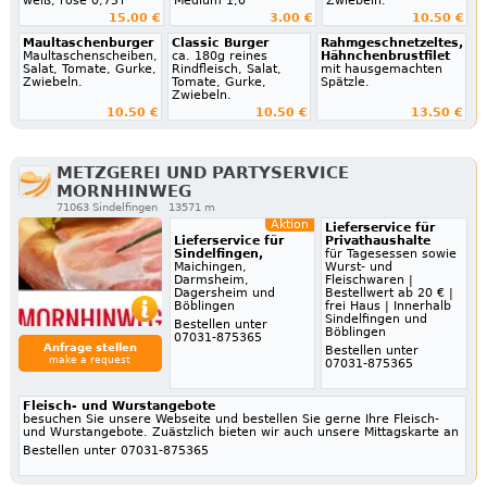
weiß, rosé 0,75 l
Medium 1,0
Zwiebeln.
15.00 €
3.00 €
10.50 €
Maultaschenburger
Classic Burger
Rahmgeschnetzeltes,
Maultaschenscheiben,
ca. 180g reines
Hähnchenbrustfilet
Salat, Tomate, Gurke,
Rindfleisch, Salat,
mit hausgemachten
Zwiebeln.
Tomate, Gurke,
Spätzle.
Zwiebeln.
10.50 €
10.50 €
13.50 €
METZGEREI UND PARTYSERVICE
MORNHINWEG
71063 Sindelfingen
13571 m
Aktion
Lieferservice für
Lieferservice für
Privathaushalte
Sindelfingen,
für Tagesessen sowie
Maichingen,
Wurst- und
Darmsheim,
Fleischwaren |
Dagersheim und
Bestellwert ab 20 € |
Böblingen
frei Haus | Innerhalb
Sindelfingen und
Bestellen unter
Böblingen
07031-875365
Anfrage stellen
Bestellen unter
make a request
07031-875365
Fleisch- und Wurstangebote
besuchen Sie unsere Webseite und bestellen Sie gerne Ihre Fleisch-
und Wurstangebote. Zuästzlich bieten wir auch unsere Mittagskarte an
Bestellen unter 07031-875365