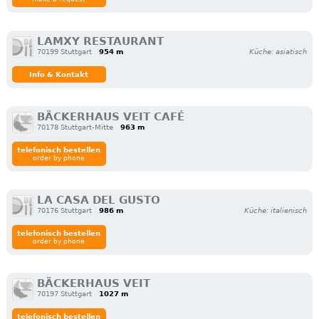
LAMXY RESTAURANT
70199 Stuttgart
954 m
Küche: asiatisch
Info & Kontakt
BÄCKERHAUS VEIT CAFÉ
70178 Stuttgart-Mitte
963 m
telefonisch bestellen
order by phone
LA CASA DEL GUSTO
70176 Stuttgart
986 m
Küche: italienisch
telefonisch bestellen
order by phone
BÄCKERHAUS VEIT
70197 Stuttgart
1027 m
telefonisch bestellen