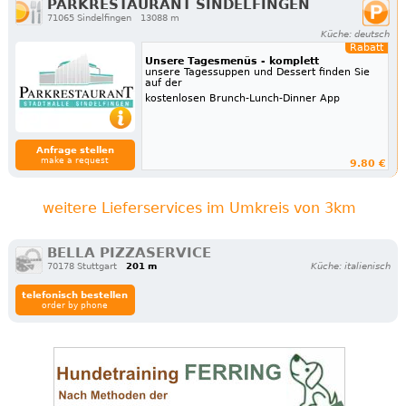
PARKRESTAURANT SINDELFINGEN
71065 Sindelfingen
13088 m
Küche: deutsch
Rabatt
Unsere Tagesmenüs - komplett
unsere Tagessuppen und Dessert finden Sie
auf der
kostenlosen Brunch-Lunch-Dinner App
Anfrage stellen
make a request
9.80 €
weitere Lieferservices im Umkreis von 3km
BELLA PIZZASERVICE
70178 Stuttgart
201 m
Küche: italienisch
telefonisch bestellen
order by phone