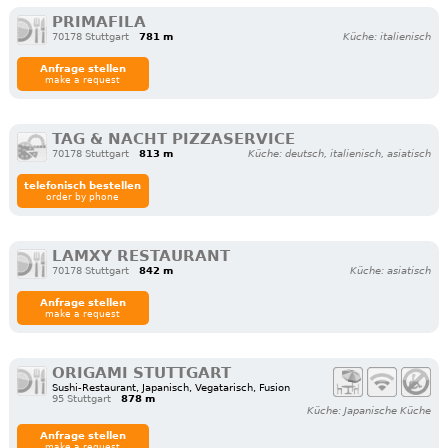
PRIMAFILA
70178 Stuttgart
781 m
Küche: italienisch
Anfrage stellen
make a request
TAG & NACHT PIZZASERVICE
70178 Stuttgart
813 m
Küche: deutsch, italienisch, asiatisch
telefonisch bestellen
order by phone
LAMXY RESTAURANT
70178 Stuttgart
842 m
Küche: asiatisch
Anfrage stellen
make a request
ORIGAMI STUTTGART
Sushi-Restaurant, Japanisch, Vegatarisch, Fusion
95 Stuttgart
878 m
Küche: Japanische Küche
Anfrage stellen
make a request