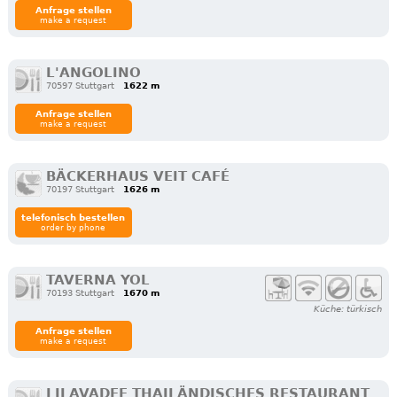
Anfrage stellen
make a request
L'ANGOLINO
70597 Stuttgart
1622 m
Anfrage stellen
make a request
BÄCKERHAUS VEIT CAFÉ
70197 Stuttgart
1626 m
telefonisch bestellen
order by phone
TAVERNA YOL
70193 Stuttgart
1670 m
Küche: türkisch
Anfrage stellen
make a request
LILAVADEE THAILÄNDISCHES RESTAURANT