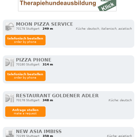
MOON PIZZA SERVICE
70178 Stuttgart
249 m
Küche: deutsch, italienisch, asiatisch
telefonisch bestellen
order by phone
PIZZA PHONE
70180 Stuttgart
314 m
telefonisch bestellen
order by phone
RESTAURANT GOLDENER ADLER
70178 Stuttgart
348 m
Küche: deutsch
Anfrage stellen
make a request
NEW ASIA IMBISS
70199 Stuttgart
359 m
Küche: asiatisch