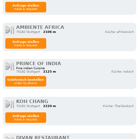
Anfrage stellen
make a request
AMBIENTE AFRICA
70182 Stuttgart
2106 m
Küche: afrikanisch
Anfrage stellen
make a request
PRINCE OF INDIA
Fine indian Cuisine
70182 Stuttgart
2125 m
Küche: indisch
telefonisch bestellen
order by phone
KOH CHANG
70182 Stuttgart
2220 m
Küche: Thailändisch
Anfrage stellen
make a request
DIVAN RESTAURANT