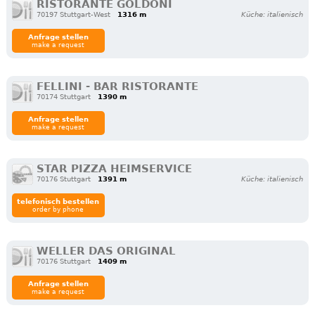
RISTORANTE GOLDONI
70197 Stuttgart-West
1316 m
Küche: italienisch
Anfrage stellen
make a request
FELLINI - BAR RISTORANTE
70174 Stuttgart
1390 m
Anfrage stellen
make a request
STAR PIZZA HEIMSERVICE
70176 Stuttgart
1391 m
Küche: italienisch
telefonisch bestellen
order by phone
WELLER DAS ORIGINAL
70176 Stuttgart
1409 m
Anfrage stellen
make a request