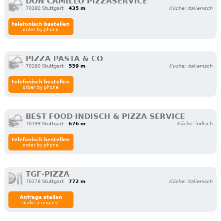
DON CAMILLO PIZZASERVICE
70180 Stuttgart
435 m
Küche: italienisch
telefonisch bestellen
order by phone
PIZZA PASTA & CO
70180 Stuttgart
559 m
Küche: italienisch
telefonisch bestellen
order by phone
BEST FOOD INDISCH & PIZZA SERVICE
70199 Stuttgart
676 m
Küche: indisch
telefonisch bestellen
order by phone
TGF-PIZZA
70178 Stuttgart
772 m
Küche: italienisch
Anfrage stellen
make a request