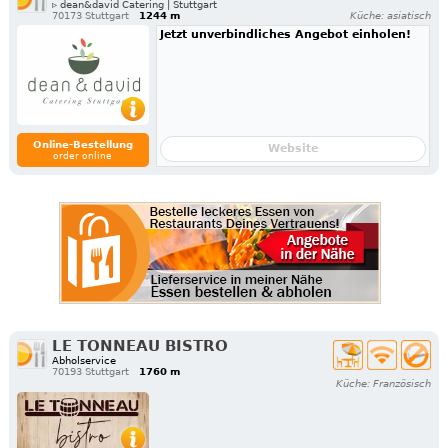
▹ dean&david Catering | Stuttgart
70173 Stuttgart
1244 m
Küche: asiatisch
Jetzt unverbindliches Angebot einholen!
Online-Bestellung
Website
order online
LE TONNEAU BISTRO
Abholservice
70193 Stuttgart
1760 m
Küche: Französisch