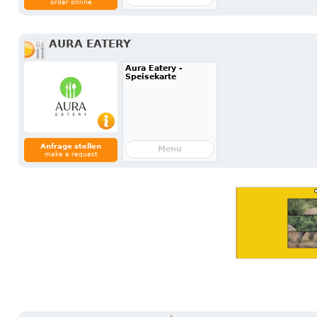
order online
AURA EATERY
Aura Eatery -
Speisekarte
Anfrage stellen
Menu
make a request