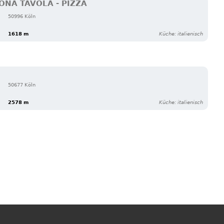
ONA TAVOLA - PIZZA
50996 Köln
1618 m
Küche: italienisch
50677 Köln
2578 m
Küche: italienisch