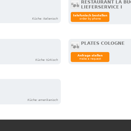
RESTAURANT LA BU
LIEFERSERVICE I
telefonisch bestellen
Küche: italienisch
order by phone
PLATES COLOGNE
Anfrage stellen
make a request
Küche: türkisch
Küche: amerikanisch