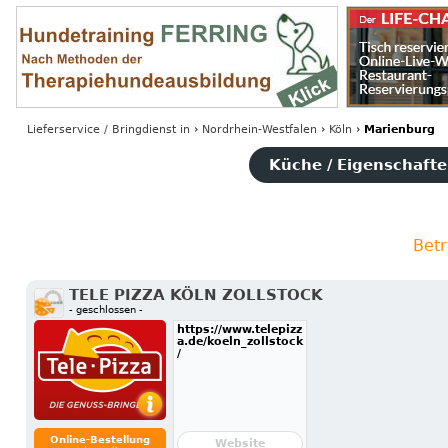
Lieferservice / Bringdienst
in
›
Nordrhein-Westfalen
›
Köln
›
Marienburg
Küche / Eigenschaften
Betr
TELE PIZZA KÖLN ZOLLSTOCK
- geschlossen -
https://www.telepizz
a.de/koeln_zollstock
/
Online-Bestellung
Website