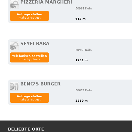
PIZZERIA MARGHERÍ
50968 Köln
Anfrage stellen
make a request
613 m
SEYFI BABA
50968 Köln
telefonisch bestellen
order by phone
1731 m
BENG’S BURGER
50678 Köln
Anfrage stellen
make a request
2589 m
BELIEBTE ORTE