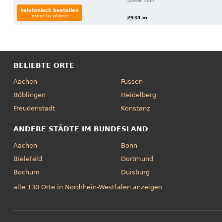
50996 Köln
telefonisch bestellen
order by phone
2934 m
BELIEBTE ORTE
Aachen
Füssen
Böblingen
Heidelberg
Freudenstadt
Konstanz
ANDERE STÄDTE IM BUNDESLAND
Aachen
Bonn
Bielefeld
Dortmund
Bochum
Duisburg
alle 130 Orte in Nordrhein-Westfalen anzeigen