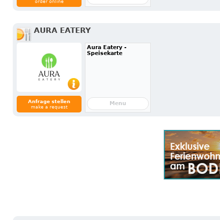
order online
AURA EATERY
Aura Eatery -
Speisekarte
Anfrage stellen
Menu
make a request