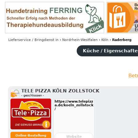
Lieferservice / Bringdienst
in
›
Nordrhein-Westfalen
›
Köln
›
Raderberg
Küche / Eigenschaften
Bet
TELE PIZZA KÖLN ZOLLSTOCK
- geschlossen -
https://www.telepizz
a.de/koeln_zollstock
/
Online-Bestellung
Website