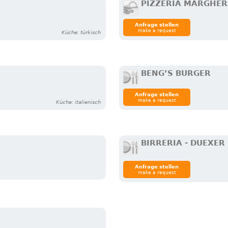
PIZZERIA MARGHER
Anfrage stellen
make a request
Küche: türkisch
BENG’S BURGER
Anfrage stellen
make a request
Küche: italienisch
BIRRERIA - DUEXE
Anfrage stellen
make a request