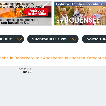
: alle
Suchradius: 3 km
Sortieru
riebe in Raderberg mit Angeboten in anderen Kategorie
50969 Köln
1046 m