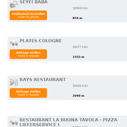
SEYFI BABA
50968 Köln
telefonisch bestellen
order by phone
854 m
PLATES COLOGNE
50677 Köln
Anfrage stellen
make a request
1553 m
RAYS RESTAURANT
50939 Köln
Anfrage stellen
make a request
2040 m
RESTAURANT LA BUONA TAVOLA - PIZZA
LIEFERSERVICE I