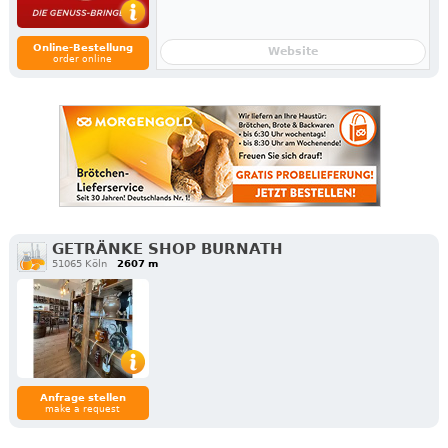
Online-Bestellung
Website
order online
GETRÄNKE SHOP BURNATH
51065 Köln
2607 m
Anfrage stellen
make a request