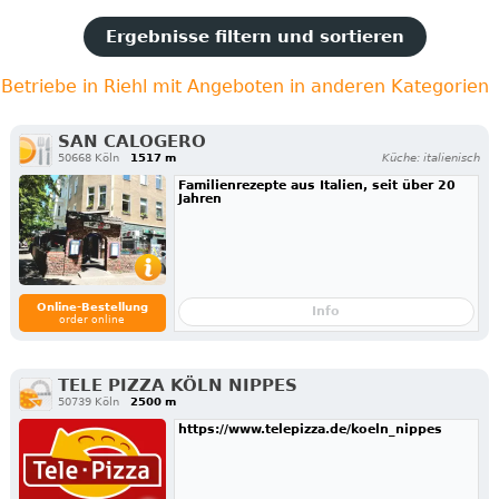
Ergebnisse filtern und sortieren
Betriebe in Riehl mit Angeboten in anderen Kategorien
SAN CALOGERO
50668 Köln
1517 m
Küche: italienisch
Familienrezepte aus Italien, seit über 20
Jahren
Online-Bestellung
Info
order online
TELE PIZZA KÖLN NIPPES
50739 Köln
2500 m
https://www.telepizza.de/koeln_nippes