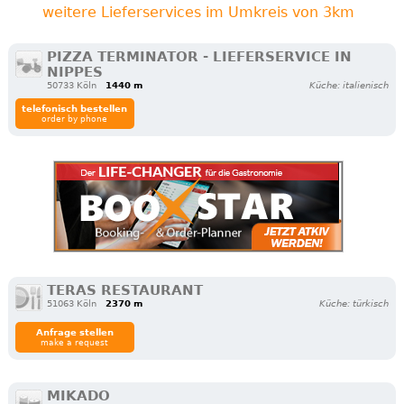
weitere Lieferservices im Umkreis von 3km
PIZZA TERMINATOR - LIEFERSERVICE IN
NIPPES
50733 Köln
1440 m
Küche: italienisch
telefonisch bestellen
order by phone
TERAS RESTAURANT
51063 Köln
2370 m
Küche: türkisch
Anfrage stellen
make a request
MIKADO